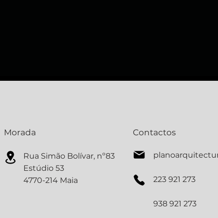
Morada
Contactos
planoarquitect
Rua Simão Bolívar, nº83
Estúdio 53
223 921 273
4770-214 Maia
938 921 273