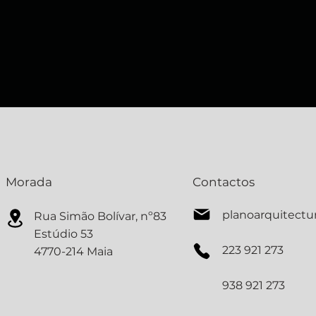
Morada
Contactos
planoarquitect
Rua Simão Bolívar, nº83
Estúdio 53
223 921 273
4770-214 Maia
938 921 273